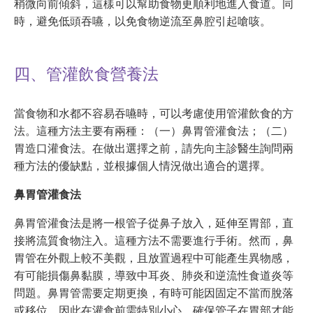
稍微向前傾斜，這樣可以幫助食物更順利地進入食道。同
時，避免低頭吞嚥，以免食物逆流至鼻腔引起嗆咳。
四、管灌飲食營養法
當食物和水都不容易吞嚥時，可以考慮使用管灌飲食的方
法。這種方法主要有兩種：（一）鼻胃管灌食法；（二）
胃造口灌食法。在做出選擇之前，請先向主診醫生詢問兩
種方法的優缺點，並根據個人情況做出適合的選擇。
鼻胃管灌食法
鼻胃管灌食法是將一根管子從鼻子放入，延伸至胃部，直
接將流質食物注入。這種方法不需要進行手術。然而，鼻
胃管在外觀上較不美觀，且放置過程中可能產生異物感，
有可能損傷鼻黏膜，導致中耳炎、肺炎和逆流性食道炎等
問題。鼻胃管需要定期更換，有時可能因固定不當而脫落
或移位，因此在灌食前需特別小心，確保管子在胃部才能