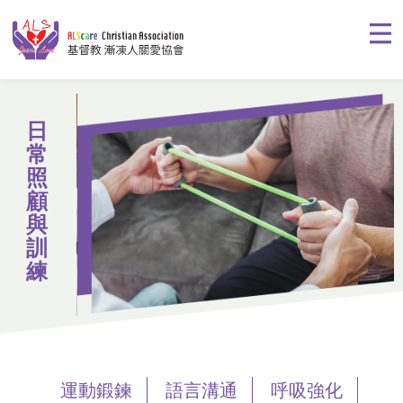
日
常
照
顧
與
訓
練
運動鍛鍊
語言溝通
呼吸強化