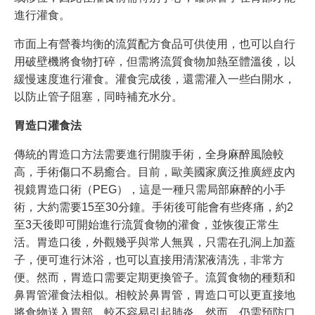
進行灌食。
市面上有營養均衡的流質配方食品可供使用，也可以自行
用破壁機將食物打碎，但需將流質食物加熱至體溫後，以
緩慢速度進行灌食。灌食完成後，還需灌入一些白開水，
以防止管子阻塞，同時補充水分。
胃造口灌食法
傳統的胃造口方法需要進行開腹手術，全身麻醉風險較
高，手術傷口不易癒合。目前，歐美國家廣泛推廣經皮內
視鏡胃造口術（PEG），這是一種只需局部麻醉的小手
術，大約需要15至30分鐘。手術後可能會有些疼痛，約2
至3天後即可開始進行流質食物的灌食，並恢復正常生
活。胃造口後，外觀幾乎與常人無異，只需在孔洞上加蓋
子，便可進行沐浴，也可以直接用清潔液清洗，非常方
便。然而，胃造口需要定期更換管子。流質食物的種類和
鼻胃管灌食法相似。相較於鼻胃管，胃造口可以更直接地
將食物送入胃部，較不容易引起肺炎。然而，仍需預防口