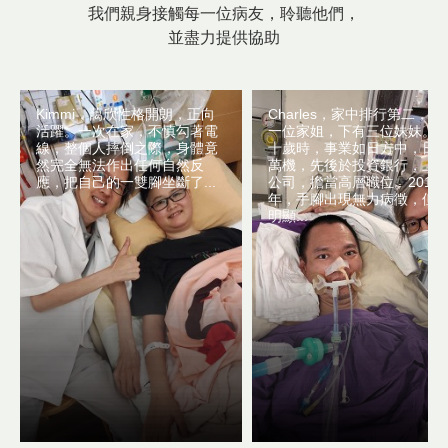
我們親身接觸每一位病友，聆聽他們，
並盡力提供協助
Kimmi，藹欣性格開朗，正向
Charles，家中排行第二，上
活躍。一次在家，不慎勾著電
一位家姐，下有三位妹妹。
線，整個人摔倒之際，身體竟
十歲時，事業如日方中，日
然完全無法作出任何自然反
萬機，先後於投資銀行，上
應，把自己的一雙腳坐斷了...
公司，擔當高層職位。2016
年，手腳出現無力病徵，但
明顯...